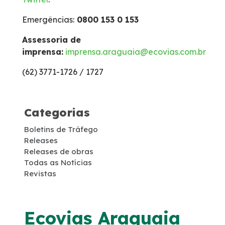
Emergências:
0800 153 0 153
Inspeção de Tráfego
Assessoria de
imprensa:
imprensa.araguaia@ecovias.com.br
Isenção de Veículos Oficiais
(62) 3771-1726 / 1727
Links úteis
Categorias
Socorro Mecânico
Boletins de Tráfego
Releases
Socorro Médico
Releases de obras
Todas as Notícias
Estatística de acidentes
Revistas
Tarifas de pedágio
Ecovias Araguaia