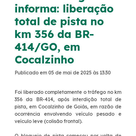
Notícias
informa: liberação
total de pista no
Sustentabilidade
km 356 da BR-
Compromisso de Regularização Ambiental
414/GO, em
Compromissos Voluntários ESG
Cocalzinho
Política do Sistema de Gestão Integrado
Publicado em 05 de mai de 2025 às 13:30
Atendimento
Foi liberado completamente o tráfego no km
356 da BR-414, após interdição total de
0800
pista, em Cocalzinho de Goiás, em razão de
ocorrência envolvendo veículo pesado e
veículo leve (colisão frontal).
Ouvidoria
O bloqueio de pista começou por volta de