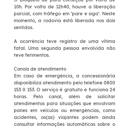
Fale Conosco
10h. Por volta de 12h40, houve a liberação
parcial, com tráfego em ‘pare e siga’. Neste
Dúvidas
momento, a rodovia está liberada nos dois
sentidos.
Fornecedores
A ocorrência teve registro de uma vítima
fatal. Uma segunda pessoa envolvida não
Trabalhe Conosco
teve ferimentos.
Canais de atendimento
WhatsApp
Em caso de emergência, a concessionária
disponibiliza atendimento pelo telefone 0800
153 0 153. O serviço é gratuito e funciona 24
horas. Pelo canal, além de solicitar
atendimentos para situações que envolvam
panes em veículos ou emergências, como
acidentes, os(as) viajantes podem ainda
consultar informações automáticas sobre o