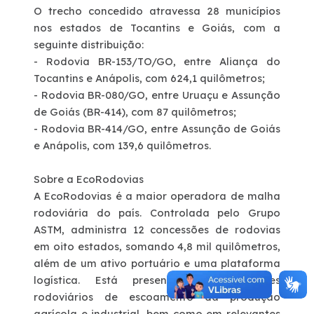
O trecho concedido atravessa 28 municípios
nos estados de Tocantins e Goiás, com a
seguinte distribuição:
- Rodovia BR-153/TO/GO, entre Aliança do
Tocantins e Anápolis, com 624,1 quilômetros;
- Rodovia BR-080/GO, entre Uruaçu e Assunção
de Goiás (BR-414), com 87 quilômetros;
- Rodovia BR-414/GO, entre Assunção de Goiás
e Anápolis, com 139,6 quilômetros.
Sobre a EcoRodovias
A EcoRodovias é a maior operadora de malha
rodoviária do país. Controlada pelo Grupo
ASTM, administra 12 concessões de rodovias
em oito estados, somando 4,8 mil quilômetros,
além de um ativo portuário e uma plataforma
logística. Está presente em corredores
rodoviários de escoamento da produção
agrícola e industrial, bem como em relevantes