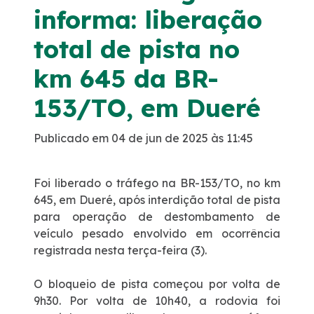
Notícias
informa: liberação
total de pista no
Sustentabilidade
km 645 da BR-
Compromisso de Regularização Ambiental
153/TO, em Dueré
Compromissos Voluntários ESG
Publicado em 04 de jun de 2025 às 11:45
Política do Sistema de Gestão Integrado
Foi liberado o tráfego na BR-153/TO, no km
645, em Dueré, após interdição total de pista
Atendimento
para operação de destombamento de
veículo pesado envolvido em ocorrência
0800
registrada nesta terça-feira (3).
Ouvidoria
O bloqueio de pista começou por volta de
9h30. Por volta de 10h40, a rodovia foi