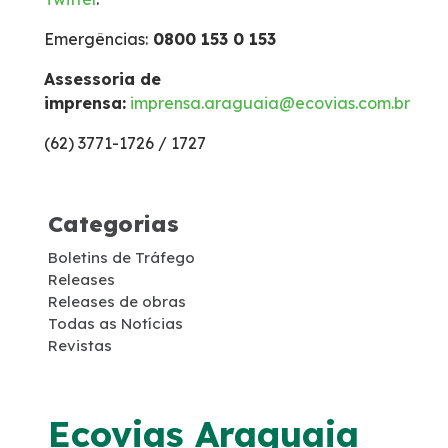
Emergências:
0800 153 0 153
Inspeção de Tráfego
Assessoria de
imprensa:
imprensa.araguaia@ecovias.com.br
Isenção de Veículos Oficiais
(62) 3771-1726 / 1727
Links úteis
Categorias
Socorro Mecânico
Boletins de Tráfego
Releases
Socorro Médico
Releases de obras
Todas as Notícias
Estatística de acidentes
Revistas
Tarifas de pedágio
Ecovias Araguaia