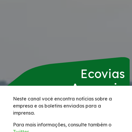
Serviços
Duplicação da BR-153/GO/TO
Agenda de Obras
Pontos de parada e descanso (PPDs) para o
público caminhoneiro
Ecovias
Apreensão de Animais
Araguaia
Benefícios Tarifários
Neste canal você encontra notícias sobre a
empresa e os boletins enviados para a
imprensa.
BSO
Para mais informações, consulte também o
Faixa de Domínio
Twitter
.