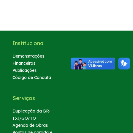
Notícias
Sustentabilidade
Compromisso de Regularização Ambiental
Institucional
Compromissos Voluntários ESG
Demonstrações
Financeiras
Política do Sistema de Gestão Integrado
Publicações
Código de Conduta
Atendimento
Serviços
0800
Duplicação da BR-
153/GO/TO
Ouvidoria
Agenda de Obras
Pontos de parada e