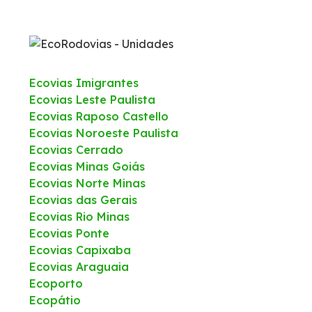
Inspeção de Tráfego
Isenção de Veículos Oficiais
Ecovias Imigrantes
Ecovias Leste Paulista
Ecovias Raposo Castello
Links úteis
Ecovias Noroeste Paulista
Ecovias Cerrado
Socorro Mecânico
Ecovias Minas Goiás
Ecovias Norte Minas
Socorro Médico
Ecovias das Gerais
Ecovias Rio Minas
Ecovias Ponte
Estatística de acidentes
Ecovias Capixaba
Ecovias Araguaia
Tarifas de pedágio
Ecoporto
Ecopátio