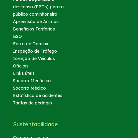
Fale Conosco
descanso (PPDs) para o
público caminhoneiro
Dúvidas
Apreensão de Animais
Benefícios Tarifários
BSO
Fornecedores
Faixa de Domínio
Inspeção de Tráfego
Trabalhe Conosco
Isenção de Veículos
Oficiais
Links úteis
WhatsApp
Socorro Mecânico
Socorro Médico
Estatística de acidentes
Tarifas de pedágio
Sustentabilidade
Compromisso de