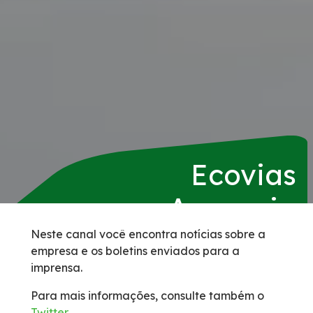
Serviços
Duplicação da BR-153/GO/TO
Agenda de Obras
Pontos de parada e descanso (PPDs) para o
público caminhoneiro
Ecovias
Apreensão de Animais
Araguaia
Benefícios Tarifários
Neste canal você encontra notícias sobre a
empresa e os boletins enviados para a
imprensa.
BSO
Para mais informações, consulte também o
Faixa de Domínio
Twitter
.