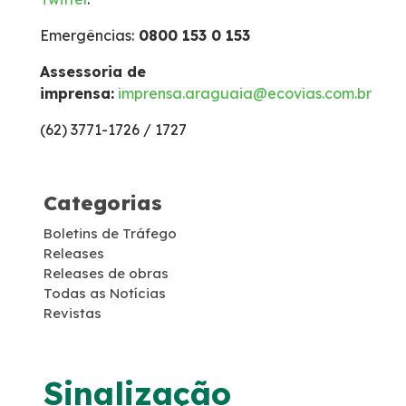
Emergências:
0800 153 0 153
Inspeção de Tráfego
Assessoria de
imprensa:
imprensa.araguaia@ecovias.com.br
Isenção de Veículos Oficiais
(62) 3771-1726 / 1727
Links úteis
Categorias
Socorro Mecânico
Boletins de Tráfego
Releases
Socorro Médico
Releases de obras
Todas as Notícias
Estatística de acidentes
Revistas
Tarifas de pedágio
Sinalização