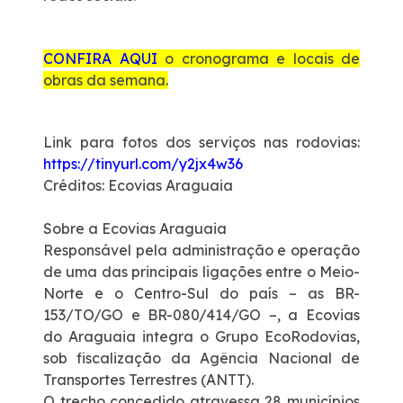
CONFIRA AQUI
o cronograma e locais de
obras da semana.
Link para fotos dos serviços nas rodovias:
https://tinyurl.com/y2jx4w36
Créditos:
Ecovias Araguaia
Sobre a Ecovias Araguaia
Responsável pela administração e operação
de uma das principais ligações entre o Meio-
Norte e o Centro-Sul do país – as BR-
153/TO/GO e BR-080/414/GO –, a Ecovias
do Araguaia integra o Grupo EcoRodovias,
sob fiscalização da Agência Nacional de
Transportes Terrestres (ANTT).
O trecho concedido atravessa 28 municípios