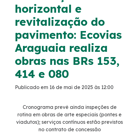
Notícias
horizontal e
revitalização do
Sustentabilidade
pavimento: Ecovias
Compromisso de Regularização Ambiental
Araguaia realiza
Compromissos Voluntários ESG
obras nas BRs 153,
414 e 080
Política do Sistema de Gestão Integrado
Publicado em 16 de mai de 2025 às 12:00
Atendimento
Cronograma prevê ainda inspeções de
0800
rotina em obras de arte especiais (pontes e
viadutos); serviços contínuos estão previstos
Ouvidoria
no contrato de concessão