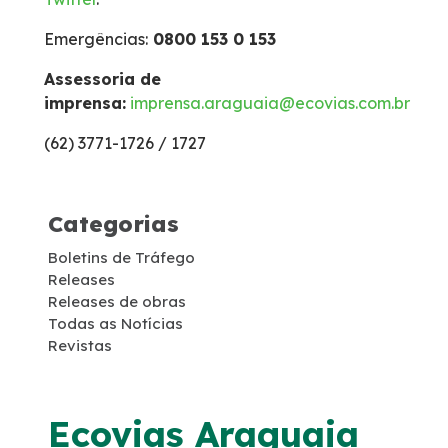
Emergências:
0800 153 0 153
Inspeção de Tráfego
Assessoria de
imprensa:
imprensa.araguaia@ecovias.com.br
Isenção de Veículos Oficiais
(62) 3771-1726 / 1727
Links úteis
Categorias
Socorro Mecânico
Boletins de Tráfego
Releases
Socorro Médico
Releases de obras
Todas as Notícias
Estatística de acidentes
Revistas
Tarifas de pedágio
Ecovias Araguaia