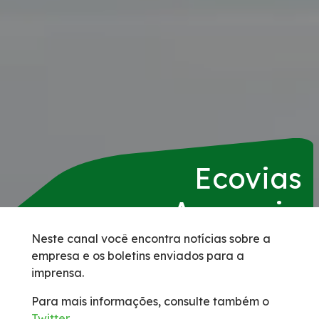
Serviços
Duplicação da BR-153/GO/TO
Agenda de Obras
Pontos de parada e descanso (PPDs) para o
público caminhoneiro
Ecovias
Apreensão de Animais
Araguaia
Benefícios Tarifários
Neste canal você encontra notícias sobre a
empresa e os boletins enviados para a
imprensa.
BSO
Para mais informações, consulte também o
Faixa de Domínio
Twitter
.