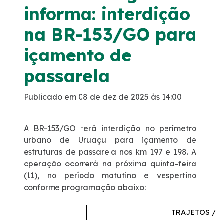
Notícias
informa: interdição
na BR-153/GO para
Sustentabilidade
içamento de
Compromisso de Regularização Ambiental
passarela
Compromissos Voluntários ESG
Publicado em 08 de dez de 2025 às 14:00
Política do Sistema de Gestão Integrado
A BR-153/GO terá interdição no perímetro
urbano de Uruaçu para içamento de
Atendimento
estruturas de passarela nos km 197 e 198. A
operação ocorrerá na próxima quinta-feira
0800
(11), no período matutino e vespertino
conforme programação abaixo:
Ouvidoria
TRAJETOS /