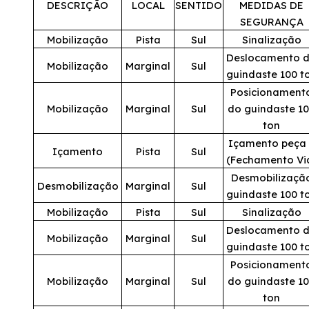
DESCRIÇÃO
LOCAL
SENTIDO
MEDIDAS DE
Fale Conosco
SEGURANÇA
Mobilização
Pista
Sul
Sinalização
Dúvidas
Deslocamento 
Mobilização
Marginal
Sul
guindaste 100 t
Fornecedores
Posicionament
Mobilização
Marginal
Sul
do guindaste 1
ton
Trabalhe Conosco
Içamento peça 
Içamento
Pista
Sul
(Fechamento Vi
WhatsApp
Desmobilizaçã
Desmobilização
Marginal
Sul
guindaste 100 t
Mobilização
Pista
Sul
Sinalização
Deslocamento 
Mobilização
Marginal
Sul
guindaste 100 t
Posicionament
Mobilização
Marginal
Sul
do guindaste 1
ton