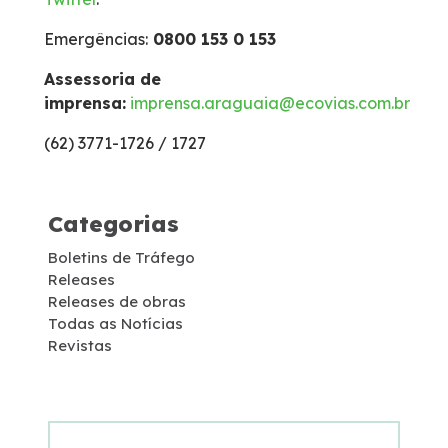
Emergências:
0800 153 0 153
Inspeção de Tráfego
Assessoria de
imprensa:
imprensa.araguaia@ecovias.com.br
Isenção de Veículos Oficiais
(62) 3771-1726 / 1727
Links úteis
Categorias
Socorro Mecânico
Boletins de Tráfego
Releases
Socorro Médico
Releases de obras
Todas as Notícias
Estatística de acidentes
Revistas
Tarifas de pedágio