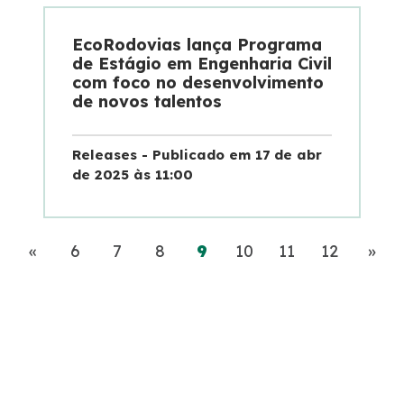
EcoRodovias lança Programa
de Estágio em Engenharia Civil
com foco no desenvolvimento
de novos talentos
Releases - Publicado em 17 de abr
de 2025 às 11:00
Anterior
(current)
Pró
«
6
7
8
9
10
11
12
»