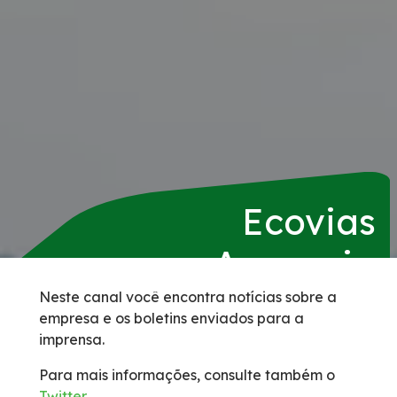
Serviços
Duplicação da BR-153/GO/TO
Agenda de Obras
Pontos de parada e descanso (PPDs) para o
público caminhoneiro
Ecovias
Apreensão de Animais
Araguaia
Benefícios Tarifários
Neste canal você encontra notícias sobre a
empresa e os boletins enviados para a
imprensa.
BSO
Para mais informações, consulte também o
Faixa de Domínio
Twitter
.