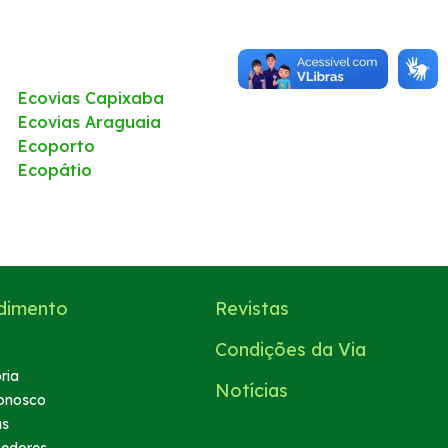
Ecovias Capixaba
Ecovias Araguaia
Ecoporto
Ecopátio
dimento
Revistas
Condições da Via
ria
Notícias
onosco
as