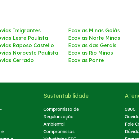
ovias Imigrantes
Ecovias Minas Goiás
vias Leste Paulista
Ecovias Norte Minas
ovias Raposo Castello
Ecovias das Gerais
ovias Noroeste Paulista
Ecovias Rio Minas
ovias Cerrado
Ecovias Ponte
Sustentabilidade
Aten
-
Compromisso de
0800
Regularização
Ouvido
Ambiental
Fale C
 e
Compromissos
Dúvid