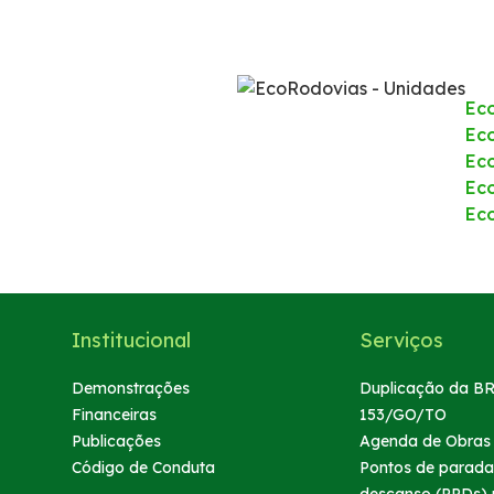
Faixa de Domínio
Inspeção de Tráfego
Ec
Eco
Isenção de Veículos Oficiais
Ec
Ec
Links úteis
Ec
Socorro Mecânico
Socorro Médico
Institucional
Serviços
Demonstrações
Duplicação da BR
Estatística de acidentes
Financeiras
153/GO/TO
Publicações
Agenda de Obras
Tarifas de pedágio
Código de Conduta
Pontos de parada