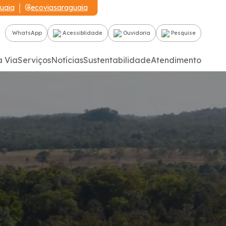
uaia
ecoviasaraguaia
WhatsApp
Acessiblidade
Ouvidoria
Pesquise
a Via
Serviços
Notícias
Sustentabilidade
Atendimento