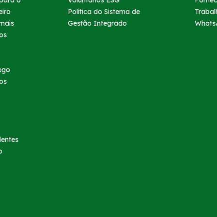
para o
Voluntários ESG
Forne
eiro
Política do Sistema de
Trabal
mais
Gestão Integrado
Whats
ios
ego
os
o
dentes
o