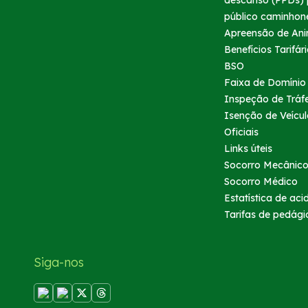
descanso (PPDs) 
Notícias
público caminhon
Apreensão de Ani
Benefícios Tarifár
Sustentabilidade
BSO
Faixa de Domínio
Compromisso de Regularização Ambiental
Inspeção de Tráf
Isenção de Veícul
Oficiais
Compromissos Voluntários ESG
Links úteis
Socorro Mecânic
Política do Sistema de Gestão Integrado
Socorro Médico
Estatística de aci
Atendimento
Tarifas de pedági
0800
Siga-nos
Ouvidoria