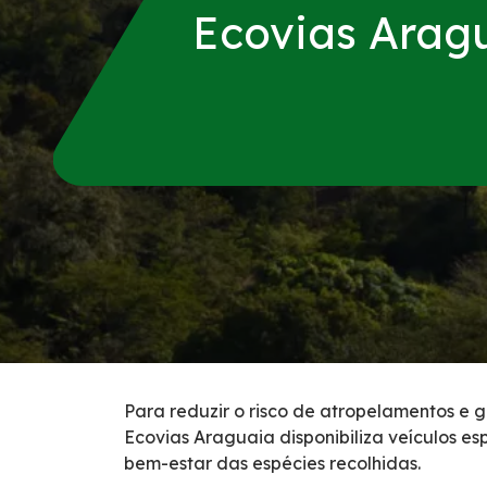
Condições da Via
Ecovias Arag
Serviços
Duplicação da BR-153/GO/TO
Agenda de Obras
Pontos de parada e descanso (PPDs) para o público 
Apreensão de Animais
Benefícios Tarifários
Para reduzir o risco de atropelamentos e 
Ecovias Araguaia disponibiliza veículos es
BSO
bem-estar das espécies recolhidas.