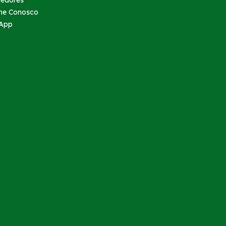
cedores
he Conosco
App