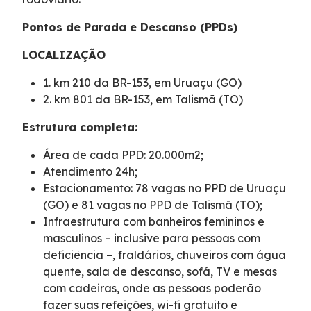
Fale Conosco
Pontos de Parada e Descanso (PPDs)
Dúvidas
LOCALIZAÇÃO
1. km 210 da BR-153, em Uruaçu (GO)
Fornecedores
2. km 801 da BR-153, em Talismã (TO)
Trabalhe Conosco
Estrutura completa:
Área de cada PPD: 20.000m2;
WhatsApp
Atendimento 24h;
Estacionamento: 78 vagas no PPD de Uruaçu
(GO) e 81 vagas no PPD de Talismã (TO);
Infraestrutura com banheiros femininos e
masculinos – inclusive para pessoas com
deficiência –, fraldários, chuveiros com água
quente, sala de descanso, sofá, TV e mesas
com cadeiras, onde as pessoas poderão
fazer suas refeições, wi-fi gratuito e